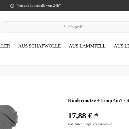
Versand innerhalb von 24h*
LLER
AUS SCHAFWOLLE
AUS LAMMFELL
AUS L
Kindermütze + Loop 4in1 -
17,88 € *
inkl. MwSt.
zzgl. Versandkosten