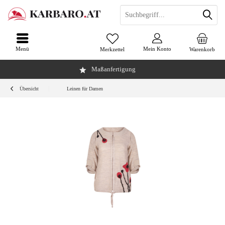
Menü
Mein Konto
Merkzettel
Warenkorb
Maßanfertigung
Übersicht
Leinen für Damen