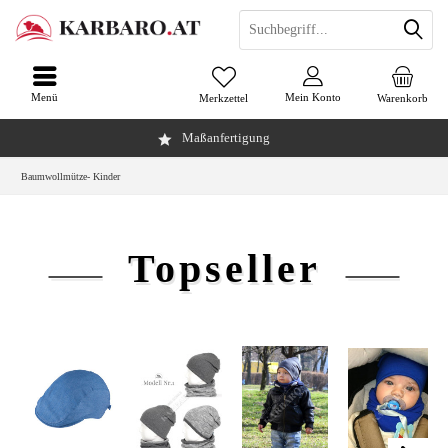
Menü
Mein Konto
Merkzettel
Warenkorb
Maßanfertigung
Baumwollmütze- Kinder
Topseller