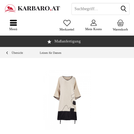
Menü
Mein Konto
Merkzettel
Warenkorb
Maßanfertigung
Übersicht
Leinen für Damen