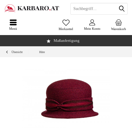
Menü
Mein Konto
Merkzettel
Warenkorb
Maßanfertigung
Übersicht
Hüte