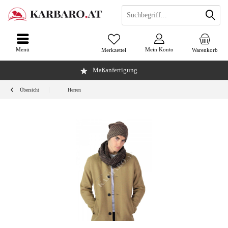
Menü
Mein Konto
Merkzettel
Warenkorb
Maßanfertigung
Übersicht
Herren