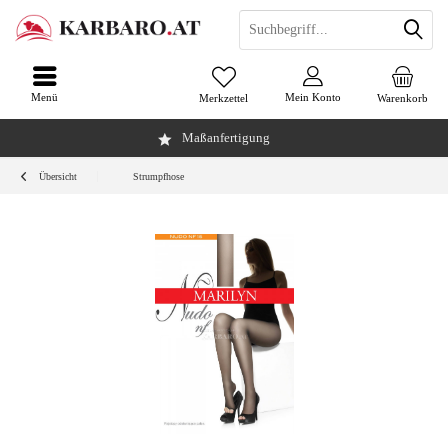
Menü
Mein Konto
Merkzettel
Warenkorb
Maßanfertigung
Übersicht
Strumpfhose