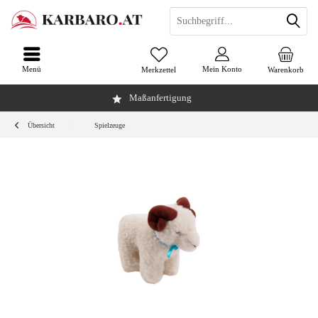
Menü
Mein Konto
Merkzettel
Warenkorb
Maßanfertigung
Übersicht
Spielzeuge